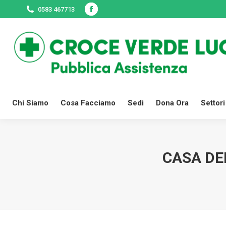
0583 467713
Facebook
Chi Siamo
Cosa Facciamo
Sedi
page
opens
in
new
window
Chi Siamo
Cosa Facciamo
Sedi
Dona Ora
Settori
CASA DE