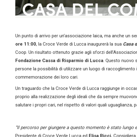
Un punto di arrivo per un’associazione laica, ma anche un serv
ore 11:00
, la Croce Verde di Lucca inaugurerà la sua
Casa d
Coop. Un risultato ottenuto grazie agli sforzi dell’Associazi
Fondazione Cassa di Risparmio di Lucca
. Questo nuovo sp
persone la possibilità di utilizzare un luogo di raccoglimento
commemorazione dei loro cari.
Un traguardo che la Croce Verde di Lucca raggiunge in occas
proprio alla realizzazione degli ideali che da sempre muovono l
salutare i propri cari, nel rispetto di valori quali uguaglianza, pa
“Il percorso per giungere a questo momento è stato lungo e 
Presidente di Croce Verde Lucca ed
Elisa Ricci,
Consigliera