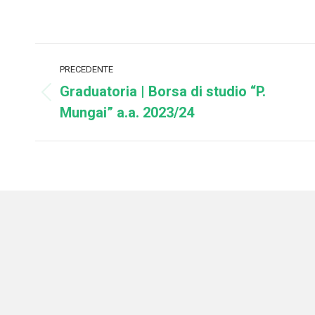
Naviga
PRECEDENTE
tra
Graduatoria | Borsa di studio “P.
Post
Mungai” a.a. 2023/24
i
precedente:
post