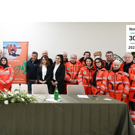
No
3
202