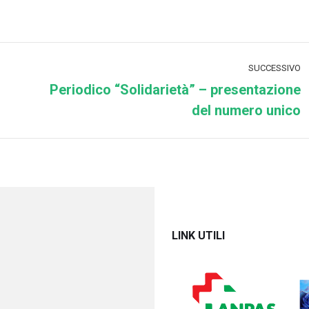
su
su
Facebook
X
SUCCESSIVO
Periodico “Solidarietà” – presentazione
Prossimo
del numero unico
post:
LINK UTILI