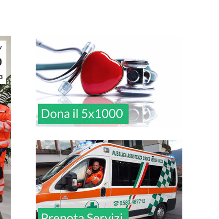
v
0
3