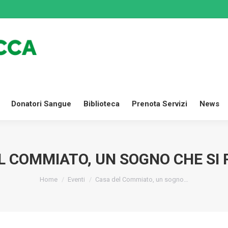
Dona Ora
Settori
Donatori Sangue
Biblioteca
Prenota
Donatori Sangue
Biblioteca
Prenota Servizi
News
L COMMIATO, UN SOGNO CHE SI 
Tu sei qui:
Home
Eventi
Casa del Commiato, un sogno…