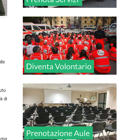
lle
uto
à di
a
ma