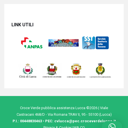
LINK UTILI
Croce Verde pubblica assistenza Lucca ©2026 | Viale
Castracani 468/D - Via Romana TRAV II, 95 - 55100 (Lucca)
P.I.: 00448830463 • PEC:
cvlucca@pec.croceverdelucca.it
Privacy & Cookie
|
MA.CO