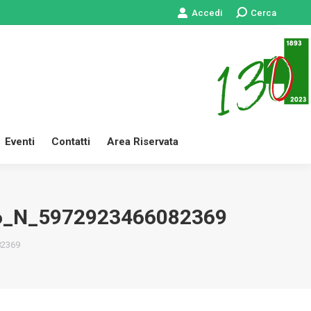
Accedi
Cerca:
Cerca
 Servizi
News
Eventi
Contatti
Area Riservata
Eventi
Contatti
Area Riservata
6_N_5972923466082369
82369