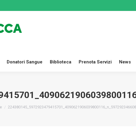
Dona Ora
Settori
Donatori Sangue
Biblioteca
Prenota
Donatori Sangue
Biblioteca
Prenota Servizi
News
9415701_409062190603980011
ei qui:
e
224380145_5972923479415701_4090621906039800116_n_59729234660