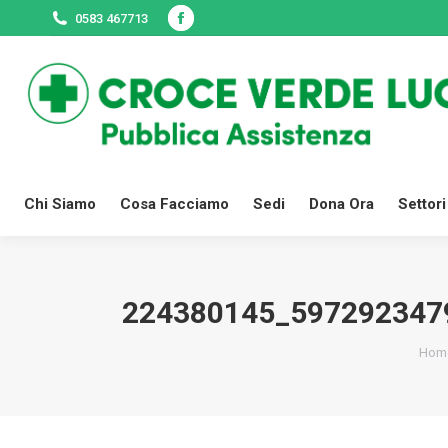
0583 467713
Facebook
Chi Siamo
Cosa Facciamo
Sedi
page
opens
in
new
window
Chi Siamo
Cosa Facciamo
Sedi
Dona Ora
Settori
224380145_597292347
Tu s
Hom