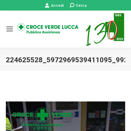
Accedi
Cerca:
Cerca
224625528_5972969539411095_992
Tu sei qui: