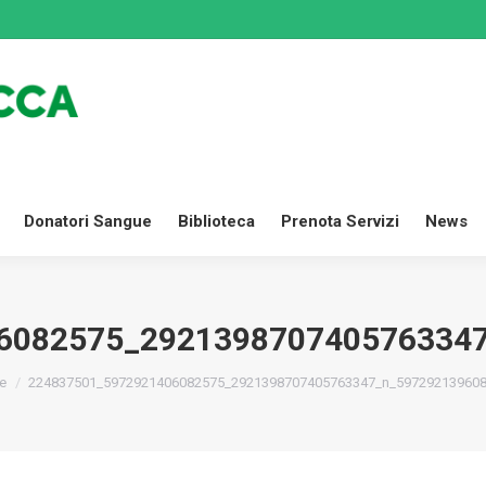
Dona Ora
Settori
Donatori Sangue
Biblioteca
Prenota
Donatori Sangue
Biblioteca
Prenota Servizi
News
6082575_292139870740576334
ei qui:
e
224837501_5972921406082575_2921398707405763347_n_59729213960