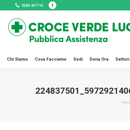
0583 467713
Facebook
Chi Siamo
Cosa Facciamo
Sedi
page
opens
in
new
window
Chi Siamo
Cosa Facciamo
Sedi
Dona Ora
Settori
224837501_597292140
Tu s
Hom