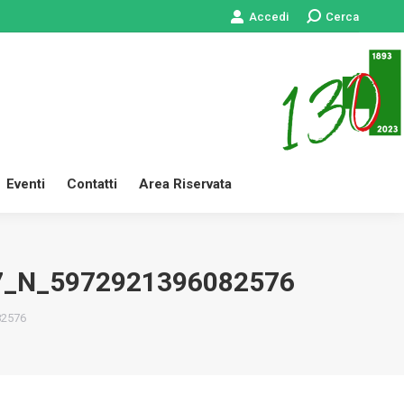
Accedi
Cerca:
Cerca
 Servizi
News
Eventi
Contatti
Area Riservata
Eventi
Contatti
Area Riservata
7_N_5972921396082576
82576