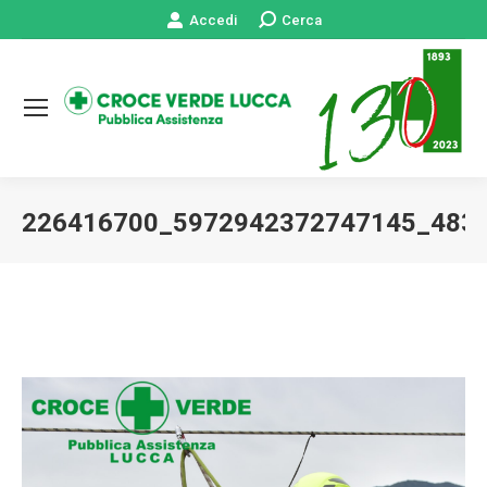
Accedi
Cerca:
Cerca
226416700_5972942372747145_483
Tu sei qui: