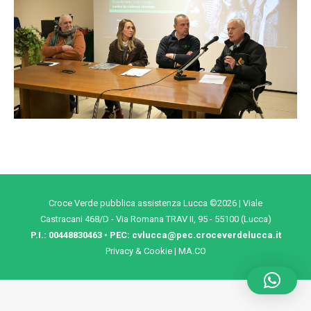
Croce Verde pubblica assistenza Lucca ©2026 | Viale
Castracani 468/D - Via Romana TRAV II, 95 - 55100 (Lucca)
P.I.: 00448830463 • PEC:
cvlucca@pec.croceverdelucca.it
Privacy & Cookie
|
MA.CO