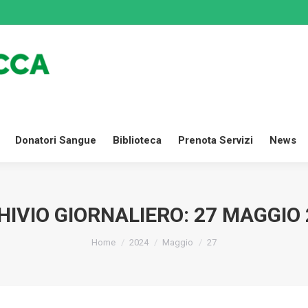
Dona Ora
Settori
Donatori Sangue
Biblioteca
Prenota
Donatori Sangue
Biblioteca
Prenota Servizi
News
HIVIO GIORNALIERO:
27 MAGGIO 
Tu sei qui:
Home
2024
Maggio
27