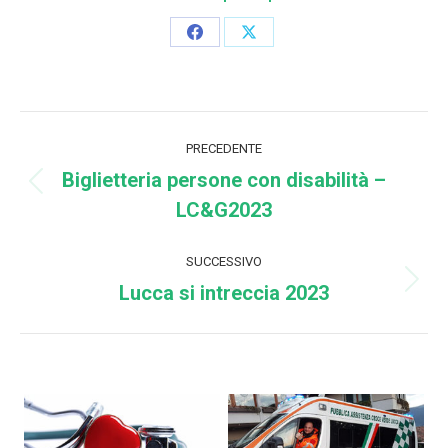
Condividi
Condividi
su
su
Facebook
X
Naviga
PRECEDENTE
tra
Biglietteria persone con disabilità –
Post
LC&G2023
i
precedente:
post
SUCCESSIVO
Lucca si intreccia 2023
Prossimo
post: