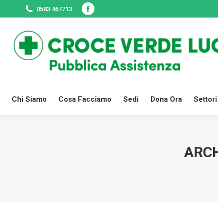
0583 467713
Facebook
Chi Siamo
Cosa Facciamo
Sedi
page
opens
in
new
window
Chi Siamo
Cosa Facciamo
Sedi
Dona Ora
Settori
ARCH