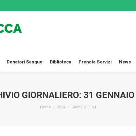
Dona Ora
Settori
Donatori Sangue
Biblioteca
Prenota
Donatori Sangue
Biblioteca
Prenota Servizi
News
IVIO GIORNALIERO:
31 GENNAIO
Tu sei qui:
Home
2024
Gennaio
31