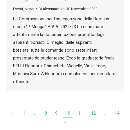
Eventi
,
News
Di
alessandro
30 Novembre 2022
La Commissione per l’assegnazione della Borsa di
studio “P. Mungai” – A.A. 2022/23 ha esaminato
attentamente la documentazione prodotta dagli
aspiranti borsisti. O meglio, dalle aspiranti
borsiste: tutte le domande sono state infatti
presentate da studentesse. Ecco la graduatoria finale:
BELLI Eleonora; Chiocchetti Michelle; Virgili Irene;
Marchini Sara. A Eleonora i complimenti per il risultato
ottenuto;…
←
1
…
8
9
10
11
12
…
14
→