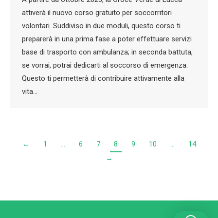
attiverà il nuovo corso gratuito per soccorritori
volontari. Suddiviso in due moduli, questo corso ti
preparerà in una prima fase a poter effettuare servizi
base di trasporto con ambulanza; in seconda battuta,
se vorrai, potrai dedicarti al soccorso di emergenza.
Questo ti permetterà di contribuire attivamente alla
vita…
←
1
…
6
7
8
9
10
…
14
→